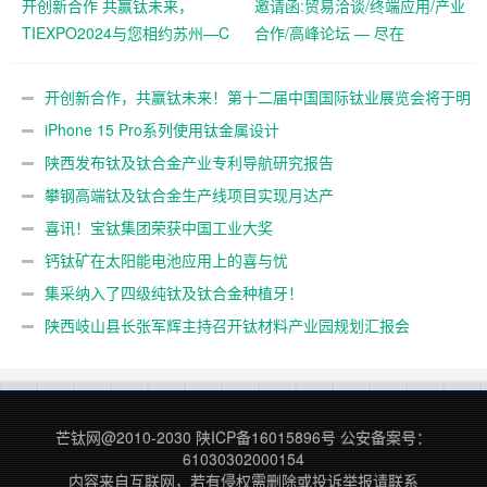
开创新合作 共赢钛未来，
邀请函:贸易洽谈/终端应用/产业
TIEXPO2024与您相约苏州—C
合作/高峰论坛 — 尽在
位抢订中！
TIEXPO2024
开创新合作，共赢钛未来！第十二届中国国际钛业展览会将于明
年5月在苏州举办
iPhone 15 Pro系列使用钛金属设计
陕西发布钛及钛合金产业专利导航研究报告
攀钢高端钛及钛合金生产线项目实现月达产
喜讯！宝钛集团荣获中国工业大奖
钙钛矿在太阳能电池应用上的喜与忧
集采纳入了四级纯钛及钛合金种植牙！
陕西岐山县长张军辉主持召开钛材料产业园规划汇报会
芒钛网@2010-2030
陕ICP备16015896号
公安备案号：
61030302000154
内容来自互联网，若有侵权需删除或投诉举报请联系