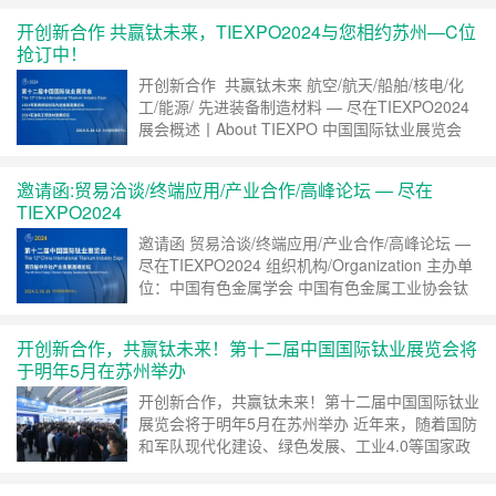
开创新合作 共赢钛未来，TIEXPO2024与您相约苏州—C位
抢订中！
开创新合作 共赢钛未来 航空/航天/船舶/核电/化
工/能源/ 先进装备制造材料 — 尽在TIEXPO2024
展会概述丨About TIEXPO 中国国际钛业展览会
（TIEXPO）始创于2005年，是中国钛行业创办较
早的展览会，在京沪两地已轮回举办11届。中国
邀请函:贸易洽谈/终端应用/产业合作/高峰论坛 — 尽在
钛谷国际钛产业博览会创办于2015……
继续阅读
TIEXPO2024
»
邀请函 贸易洽谈/终端应用/产业合作/高峰论坛 —
尽在TIEXPO2024 组织机构/Organization 主办单
位：中国有色金属学会 中国有色金属工业协会钛
锆铪分会 中国和平利用军工技术协会 中国化工装
备协会 协办单位：宝钛集团有限公司 西北有色金
开创新合作，共赢钛未来！第十二届中国国际钛业展览会将
属研究院 长三角先进材料研究院 承办单位：北京
于明年5月在苏州举办
海闻展览有限公司 支持单位：中国有色金属工业
协会 中国钢铁……
继续阅读 »
开创新合作，共赢钛未来！第十二届中国国际钛业
展览会将于明年5月在苏州举办 近年来，随着国防
和军队现代化建设、绿色发展、工业4.0等国家政
策的深入推进，我国钛材产品结构不断优化调整，
应用场景持续迭代升级，潜在市场进一步扩大，成