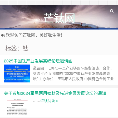
芒钛网
欢迎访问芒钛网，美好钛生活！
标签：钛
2025中国钛产业发展高峰论坛邀请函
邀请函 TIEXPO—全产业链国际经贸洽谈、合作、
交流平台 同期举办“2025中国钛产业发展高峰论
坛” 主办单位：宝鸡市人民政府 中国有色金属工业
协会 承办单位：中国有色金属工业协会钛锆铪分
会 宝鸡高新区管委会 宝钛集团有限公司 北京海闻
关于参加2024军民两用钛材及先进金属发展论坛的通知
展览有限公司 协办单位：西北有色金属研究院 陕
西钛谷新材料产业发展(集团)有限公司 陕西省钛及
……
继续阅读 »
稀有金属材料产业联盟 宝鸡……
继续阅读 »