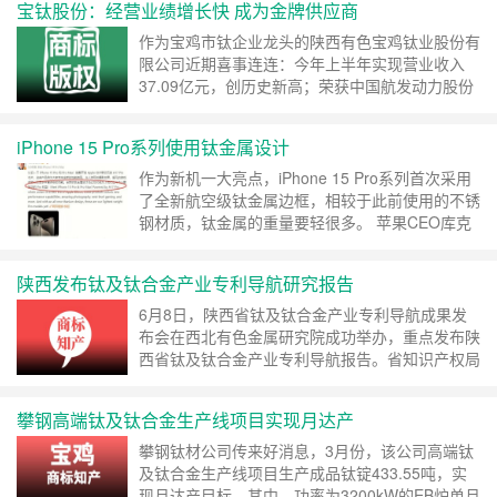
宝钛股份：经营业绩增长快 成为金牌供应商
为现代工业中发展速度快、具有广阔前景的战略性
新兴产业之一。当前，全球钛供应链处于加速重构
作为宝鸡市钛企业龙头的陕西有色宝鸡钛业股份有
的关键期，如何应对大环境下的重重挑战，为不确
限公司近期喜事连连：今年上半年实现营业收入
定性……
继续阅读 »
37.09亿元，创历史新高；荣获中国航发动力股份
有限公司（简称“航发动力”）“金牌供应商”称号；
还作为唯一的钛材参展商，在亚太地区知名的
iPhone 15 Pro系列使用钛金属设计
CADE建筑设计博览会上展示亮相。 今年以来，陕
西有色金属集团所属宝钛股份以打造世界钛业强企
作为新机一大亮点，iPhone 15 Pro系列首次采用
为目标，抢抓市场结构性增长机遇，利用品牌、标
了全新航空级钛金属边框，相较于此前使用的不锈
准……
继续阅读 »
钢材质，钛金属的重量要轻很多。 苹果CEO库克
表示，iPhone 15 Pro、iPhone 15 Pro Max全新
钛金属设计让它们成为苹果迄今为止最轻巧的Pro
陕西发布钛及钛合金产业专利导航研究报告
机型。 对比来看，iPhone 14 Pro重206克、
iPhone 14 P……
继续阅读 »
6月8日，陕西省钛及钛合金产业专利导航成果发
布会在西北有色金属研究院成功举办，重点发布陕
西省钛及钛合金产业专利导航报告。省知识产权局
党组成员、副局长李迎波，西北有色院党委委员、
常务副院长李建峰出席会议并讲话。 李迎波指
攀钢高端钛及钛合金生产线项目实现月达产
出，党的二十大报告提出“加强知识产权法治保
障，形成支持全面创新的基础制度”，对我国知识
攀钢钛材公司传来好消息，3月份，该公司高端钛
产权工作提出了更高要求。省知识产权局认真贯彻
及钛合金生产线项目生产成品钛锭433.55吨，实
落实习近平总……
继续阅读 »
现月达产目标。其中，功率为3200kW的EB炉单月