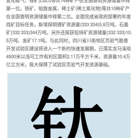
氧化碳气、锂矿(Li2O)等共14种矿产在全国查明资源储量中排
第一位。铁矿、铂族金属、稀土矿(稀土氧化物)等共10种矿产
在全国查明资源储量中排第二位。全面完成省政府部署的年度
找矿目标任务，新增探明锂矿资源量(333 334)5.8万吨、石墨
矿(332 333)344万吨，另外还探获铅锌矿资源储量(332 333)10.
5万吨、金矿17.1吨。与此同时，四川省川南地区页岩气勘查
开发试验区建设将进入一个新的快速发展期，已落实龙马溪组
4500米以浅可工作有利区面积2.11万平方千米，资源量10.4万
亿立方米，极大保障了试验区页岩气开发资源基础。