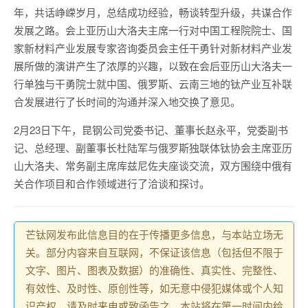
年，共话峥嵘岁月，总结成功经验，畅谈转型升级，共谋合作
发展之路。会上亚历山大洛夫主席一行对中国工程院院士、国
家新材料产业发展专家咨询委员会主任干勇针对新材料产业发
展所做的演讲产生了浓厚的兴趣，以致在会后亚历山大洛夫一
行单独与干勇院士就中国、俄罗斯、云南三地的钛产业互补联
合发展进行了长时间的沟通并深入地交换了意见。
2月23日下午，昆钢公司党委书记、董事长赵永平，党委副书
记、总经理、副董事长杜陆军与俄罗斯独联体钛协会主席亚历
山大洛夫、常务副主席库兹尼佐夫座谈交流，双方围绕中俄有
关合作项目和合作领域进行了洽谈和探讨。
芒钛网发布此信息目的在于传播更多信息，与本站立场无
关。部分内容来自互联网，不保证该信息（包括但不限于
文字、图片、图表及数据）的准确性、真实性、完整性、
有效性、及时性、原创性等，如无意中侵犯媒体或个人知
识产权，请及时来电或致函告之，本站将在第一时间内给