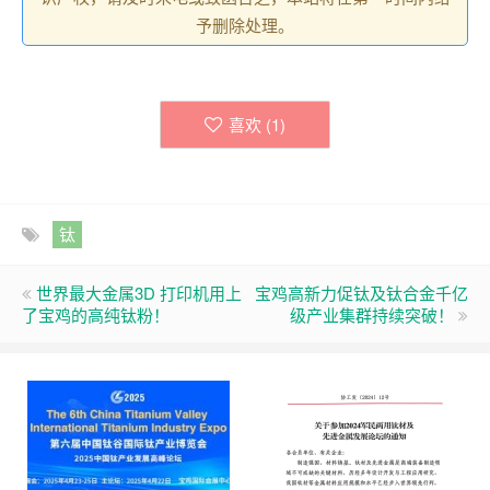
予删除处理。
喜欢 (
1
)
钛
世界最大金属3D 打印机用上
宝鸡高新力促钛及钛合金千亿
了宝鸡的高纯钛粉！
级产业集群持续突破！