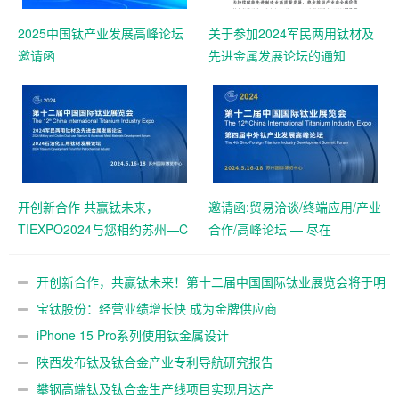
2025中国钛产业发展高峰论坛
关于参加2024军民两用钛材及
邀请函
先进金属发展论坛的通知
开创新合作 共赢钛未来，
邀请函:贸易洽谈/终端应用/产业
TIEXPO2024与您相约苏州—C
合作/高峰论坛 — 尽在
位抢订中！
TIEXPO2024
开创新合作，共赢钛未来！第十二届中国国际钛业展览会将于明
年5月在苏州举办
宝钛股份：经营业绩增长快 成为金牌供应商
iPhone 15 Pro系列使用钛金属设计
陕西发布钛及钛合金产业专利导航研究报告
攀钢高端钛及钛合金生产线项目实现月达产