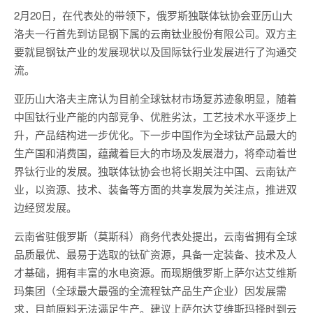
2月20日，在代表处的带领下，俄罗斯独联体钛协会亚历山大
洛夫一行首先到访昆钢下属的云南钛业股份有限公司。双方主
要就昆钢钛产业的发展现状以及国际钛行业发展进行了沟通交
流。
亚历山大洛夫主席认为目前全球钛材市场复苏迹象明显，随着
中国钛行业产能的内部竞争、优胜劣汰，工艺技术水平逐步上
升，产品结构进一步优化。下一步中国作为全球钛产品最大的
生产国和消费国，蕴藏着巨大的市场及发展潜力，将牵动着世
界钛行业的发展。独联体钛协会也将长期关注中国、云南钛产
业，以资源、技术、装备等方面的共享发展为关注点，推进双
边经贸发展。
云南省驻俄罗斯（莫斯科）商务代表处提出，云南省拥有全球
品质最优、最易于选取的钛矿资源，具备一定装备、技术及人
才基础，拥有丰富的水电资源。而现期俄罗斯上萨尔达艾维斯
玛集团（全球最大最强的全流程钛产品生产企业）因发展需
求，目前原料无法满足生产。建议上萨尔达艾维斯玛择时到云