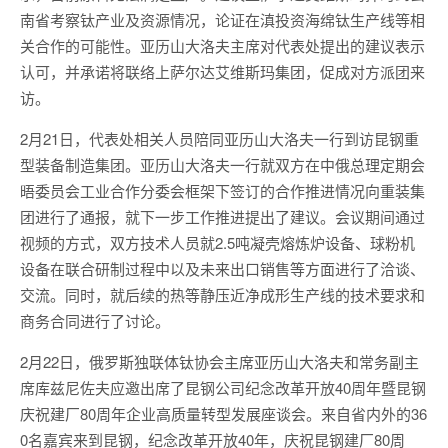
南省考察钛产业及资源情况，论证在滇投资海绵钛生产线等相
关合作的可能性。亚历山大洛夫主席对代表处提出的建议表示
认可，并承诺将联络上萨尔达艾维斯玛集团，促成对方派团来
访。
2月21日，代表处相关人员陪同亚历山大洛夫一行到访昆钢重
型装备制造集团。亚历山大洛夫一行就双方在中俄总理定期会
晤委员会工业合作分委会框架下签订的合作推进情况向重装集
团进行了通报，就下一步工作推进提出了建议。会议期间通过
视频的方式，双方技术人员就2.5吨凝壳熔炼炉设备、球粉机
设备在联合研制过程中以及未来出口销售等方面进行了洽谈、
交流。同时，就后续的热等静压近净成形生产线的技术要求和
商务合同进行了讨论。
2月22日，俄罗斯独联体钛协会主席亚历山大洛夫和常务副主
席库兹尼佐夫应邀出席了昆钢公司纪念改革开放40周年暨昆钢
庆祝建厂80周年企业高质量转型发展座谈会。来自省内外的36
0名嘉宾来到昆钢，纪念改革开放40年，庆祝昆钢建厂80周