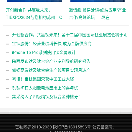
开创新合作 共赢钛未来，
邀请函:贸易洽谈/终端应用/产业
TIEXPO2024与您相约苏州—C
合作/高峰论坛 — 尽在
位抢订中！
TIEXPO2024
开创新合作，共赢钛未来！第十二届中国国际钛业展览会将于明
年5月在苏州举办
宝钛股份：经营业绩增长快 成为金牌供应商
iPhone 15 Pro系列使用钛金属设计
陕西发布钛及钛合金产业专利导航研究报告
攀钢高端钛及钛合金生产线项目实现月达产
喜讯！宝钛集团荣获中国工业大奖
钙钛矿在太阳能电池应用上的喜与忧
集采纳入了四级纯钛及钛合金种植牙！
芒钛网@2010-2030
陕ICP备16015896号
公安备案号：