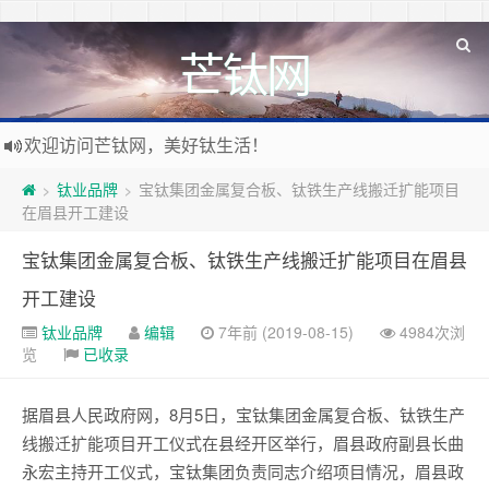
芒钛网
欢迎访问芒钛网，美好钛生活！
钛业品牌
宝钛集团金属复合板、钛铁生产线搬迁扩能项目
>
>
在眉县开工建设
宝钛集团金属复合板、钛铁生产线搬迁扩能项目在眉县
开工建设
钛业品牌
编辑
7年前 (2019-08-15)
4984次浏
览
已收录
据眉县人民政府网，8月5日，宝钛集团金属复合板、钛铁生产
线搬迁扩能项目开工仪式在县经开区举行，眉县政府副县长曲
永宏主持开工仪式，宝钛集团负责同志介绍项目情况，眉县政