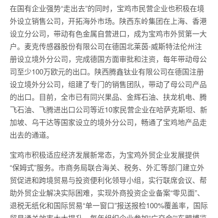
在国有企业强势“走出去”的同时，宝鸡市民营企业也积极在境
外设立销售公司，开拓海外市场。陕西东岭集团在上海、香港
设立分公司，带动有色金属自营进口，成为宝鸡市外贸第一大
户。麦克传感器股份有限公司在德国北莱茵-威斯特法伦州注
册设立境外分公司，完成德国方面审批和注资，每年带动母公
司至少100万欧元的出口。陕西腾鑫钛业有限公司在德国注册
设立境外分公司，组建了专门的销售团队，带动了母公司产品
的出口。目前，全市已有同兴果品、金辉石油、扶龙机电、腾
飞石油、飞腾进出口公司等近10家民营企业在哈萨克斯坦、新
加坡、乌干达等国家设立的境外分公司，畅通了宝鸡地产品走
出去的通道。
宝鸡市积极适应经济发展新常态，为宝鸡外贸企业发展提供
“保姆式”服务。市商务局联合海关、税务、外汇等部门建立外
贸促进和跨境贸易与投资便利化领导小组，实行联席会议、帮
助外贸企业解决实际困难，实现外商投资企业备案“零见面”、
退税无纸化和国际贸易“单一窗口”报送报检100%覆盖率，国际
贸易通关效率大大提升。每年组织企业参加“广交会”“东盟博览