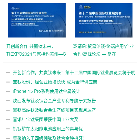
开创新合作 共赢钛未来，
邀请函:贸易洽谈/终端应用/产业
TIEXPO2024与您相约苏州—C
合作/高峰论坛 — 尽在
位抢订中！
TIEXPO2024
开创新合作，共赢钛未来！第十二届中国国际钛业展览会将于明
年5月在苏州举办
宝钛股份：经营业绩增长快 成为金牌供应商
iPhone 15 Pro系列使用钛金属设计
陕西发布钛及钛合金产业专利导航研究报告
攀钢高端钛及钛合金生产线项目实现月达产
喜讯！宝钛集团荣获中国工业大奖
钙钛矿在太阳能电池应用上的喜与忧
集采纳入了四级纯钛及钛合金种植牙！