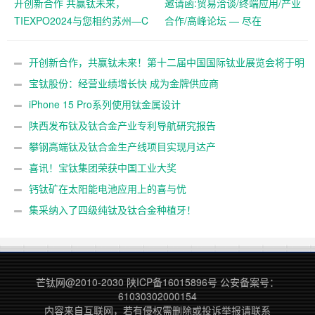
开创新合作 共赢钛未来，
邀请函:贸易洽谈/终端应用/产业
TIEXPO2024与您相约苏州—C
合作/高峰论坛 — 尽在
位抢订中！
TIEXPO2024
开创新合作，共赢钛未来！第十二届中国国际钛业展览会将于明
年5月在苏州举办
宝钛股份：经营业绩增长快 成为金牌供应商
iPhone 15 Pro系列使用钛金属设计
陕西发布钛及钛合金产业专利导航研究报告
攀钢高端钛及钛合金生产线项目实现月达产
喜讯！宝钛集团荣获中国工业大奖
钙钛矿在太阳能电池应用上的喜与忧
集采纳入了四级纯钛及钛合金种植牙！
芒钛网@2010-2030
陕ICP备16015896号
公安备案号：
61030302000154
内容来自互联网，若有侵权需删除或投诉举报请联系