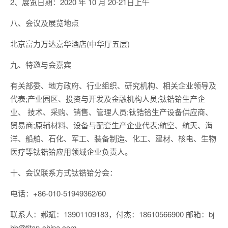
2、展览日期：2020 年 10 月 20-21日上午
八、会议及展览地点
北京富力万达嘉华酒店(中华厅五层)
九、特邀与会嘉宾
有关部委、地方政府、行业组织、研究机构、相关企业领导及
代表;产业园区、投资与开发及金融机构人员;钛锆铪生产企
业、 技术、采购、销售、管理人员;钛锆铪生产设备供应商、
贸易商;原辅材料、设备与配套生产企业代表;航空、航天、海
洋、船舶、石化、军工、装备制造、化工、建材、核电、生物
医疗等钛锆铪应用领域企业负责人。
十、会议联系方式钛锆铪分会：
电话：+86-010-51949362/60
联系人：郝斌：13901109183，付杰：18610566900 邮箱：bj
hb@titan-china.com